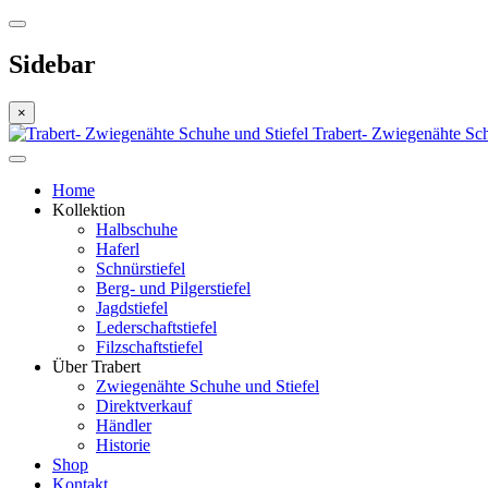
Sidebar
×
Trabert- Zwiegenähte Sch
Home
Kollektion
Halbschuhe
Haferl
Schnürstiefel
Berg- und Pilgerstiefel
Jagdstiefel
Lederschaftstiefel
Filzschaftstiefel
Über Trabert
Zwiegenähte Schuhe und Stiefel
Direktverkauf
Händler
Historie
Shop
Kontakt