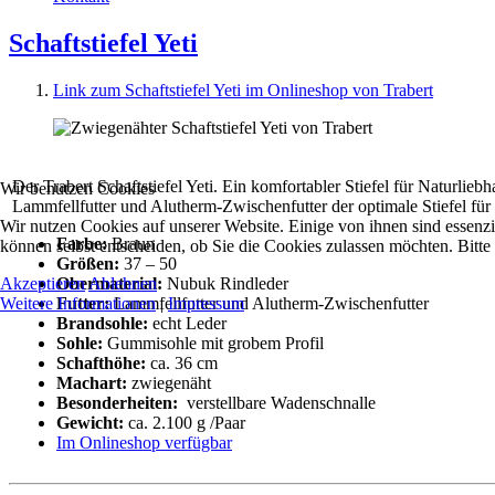
Schaftstiefel Yeti
Link zum Schaftstiefel Yeti im Onlineshop von Trabert
Der Trabert Schaftstiefel Yeti. Ein komfortabler Stiefel für Naturlieb
Wir benutzen Cookies
Lammfellfutter und Alutherm-Zwischenfutter der optimale Stiefel für
Wir nutzen Cookies auf unserer Website. Einige von ihnen sind essenzi
Farbe:
Braun
können selbst entscheiden, ob Sie die Cookies zulassen möchten. Bitte
Größen:
37 – 50
Obermaterial:
Nubuk Rindleder
Akzeptieren
Ablehnen
Futter:
Lammfellfutter und Alutherm-Zwischenfutter
Weitere Informationen
|
Impressum
Brandsohle:
echt Leder
Sohle:
Gummisohle mit grobem Profil
Schafthöhe:
ca. 36 cm
Machart:
zwiegenäht
Besonderheiten:
verstellbare Wadenschnalle
Gewicht:
ca. 2.100 g /Paar
Im Onlineshop verfügbar