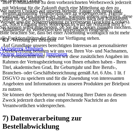
Wir benutzen Cookies
Ihrer E-Mailadresse zu dem vorbezeichneten Werbezweck jederzeit
mit Wirkung für die Zukunft durch eine Mitteilung an den zu
Wir nutzen Cookies auf unserer Website. Einige von ihnen sind
Beginn genannten Verantwortlichen zu widersprechen. Hierfür
essenziell für den Betrieb der Seite, während andere uns helfen, diese
fallen für Sie lediglich Übermittlungskosten nach den Basistarifen
Website und die Nutzererfahrung zu verbessern (Tracking Cookies).
an. Nach Eingang Ihres Widerspruchs wird die Nutzung Ihrer E-
Sie können selbst entscheiden, ob Sie die Cookies zulassen möchten.
Mailadresse zu Werbezwecken unverzüglich eingestellt.
Bitte beachten Sie, dass bei einer Ablehnung womöglich nicht mehr
alle Funktionalitäten der Seite zur Verfügung stehen.
6.3
- Werbung per Briefpost
Auf Grundlage unseres berechtigten Interesses an personalisierter
Akzeptieren
Ablehnen
Direktwerbung behalten wir uns vor, Ihren Vor- und Nachnamen,
Weitere Informationen
|
Impressum
Ihre Postanschrift und - soweit wir diese zusätzlichen Angaben im
Rahmen der Vertragsbeziehung von Ihnen erhalten haben - Ihren
Titel, akademischen Grad, Ihr Geburtsjahr und Ihre Berufs-,
Branchen- oder Geschäftsbezeichnung gemäß Art. 6 Abs. 1 lit. f
DSGVO zu speichern und für die Zusendung von interessanten
Angeboten und Informationen zu unseren Produkten per Briefpost
zu nutzen.
Sie können der Speicherung und Nutzung Ihrer Daten zu diesem
Zweck jederzeit durch eine entsprechende Nachricht an den
Verantwortlichen widersprechen.
7) Datenverarbeitung zur
Bestellabwicklung