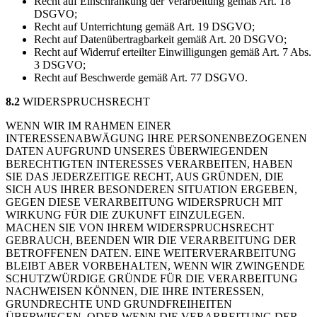
Recht auf Einschränkung der Verarbeitung gemäß Art. 18
DSGVO;
Recht auf Unterrichtung gemäß Art. 19 DSGVO;
Recht auf Datenübertragbarkeit gemäß Art. 20 DSGVO;
Recht auf Widerruf erteilter Einwilligungen gemäß Art. 7 Abs.
3 DSGVO;
Recht auf Beschwerde gemäß Art. 77 DSGVO.
8.2
WIDERSPRUCHSRECHT
WENN WIR IM RAHMEN EINER
INTERESSENABWÄGUNG IHRE PERSONENBEZOGENEN
DATEN AUFGRUND UNSERES ÜBERWIEGENDEN
BERECHTIGTEN INTERESSES VERARBEITEN, HABEN
SIE DAS JEDERZEITIGE RECHT, AUS GRÜNDEN, DIE
SICH AUS IHRER BESONDEREN SITUATION ERGEBEN,
GEGEN DIESE VERARBEITUNG WIDERSPRUCH MIT
WIRKUNG FÜR DIE ZUKUNFT EINZULEGEN.
MACHEN SIE VON IHREM WIDERSPRUCHSRECHT
GEBRAUCH, BEENDEN WIR DIE VERARBEITUNG DER
BETROFFENEN DATEN. EINE WEITERVERARBEITUNG
BLEIBT ABER VORBEHALTEN, WENN WIR ZWINGENDE
SCHUTZWÜRDIGE GRÜNDE FÜR DIE VERARBEITUNG
NACHWEISEN KÖNNEN, DIE IHRE INTERESSEN,
GRUNDRECHTE UND GRUNDFREIHEITEN
ÜBERWIEGEN, ODER WENN DIE VERARBEITUNG DER