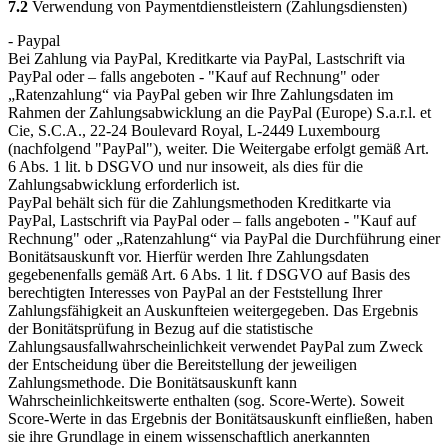
7.2
Verwendung von Paymentdienstleistern (Zahlungsdiensten)
- Paypal
Bei Zahlung via PayPal, Kreditkarte via PayPal, Lastschrift via
PayPal oder – falls angeboten - "Kauf auf Rechnung" oder
„Ratenzahlung“ via PayPal geben wir Ihre Zahlungsdaten im
Rahmen der Zahlungsabwicklung an die PayPal (Europe) S.a.r.l. et
Cie, S.C.A., 22-24 Boulevard Royal, L-2449 Luxembourg
(nachfolgend "PayPal"), weiter. Die Weitergabe erfolgt gemäß Art.
6 Abs. 1 lit. b DSGVO und nur insoweit, als dies für die
Zahlungsabwicklung erforderlich ist.
PayPal behält sich für die Zahlungsmethoden Kreditkarte via
PayPal, Lastschrift via PayPal oder – falls angeboten - "Kauf auf
Rechnung" oder „Ratenzahlung“ via PayPal die Durchführung einer
Bonitätsauskunft vor. Hierfür werden Ihre Zahlungsdaten
gegebenenfalls gemäß Art. 6 Abs. 1 lit. f DSGVO auf Basis des
berechtigten Interesses von PayPal an der Feststellung Ihrer
Zahlungsfähigkeit an Auskunfteien weitergegeben. Das Ergebnis
der Bonitätsprüfung in Bezug auf die statistische
Zahlungsausfallwahrscheinlichkeit verwendet PayPal zum Zweck
der Entscheidung über die Bereitstellung der jeweiligen
Zahlungsmethode. Die Bonitätsauskunft kann
Wahrscheinlichkeitswerte enthalten (sog. Score-Werte). Soweit
Score-Werte in das Ergebnis der Bonitätsauskunft einfließen, haben
sie ihre Grundlage in einem wissenschaftlich anerkannten