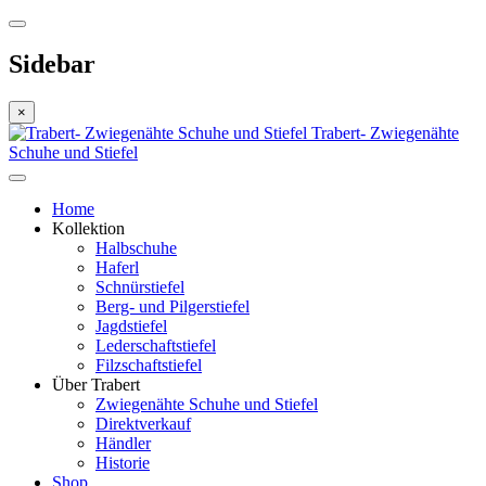
Sidebar
×
Trabert- Zwiegenähte
Schuhe und Stiefel
Home
Kollektion
Halbschuhe
Haferl
Schnürstiefel
Berg- und Pilgerstiefel
Jagdstiefel
Lederschaftstiefel
Filzschaftstiefel
Über Trabert
Zwiegenähte Schuhe und Stiefel
Direktverkauf
Händler
Historie
Shop