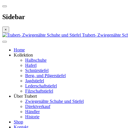
Sidebar
×
Trabert- Zwiegenähte Sch
Home
Kollektion
Halbschuhe
Haferl
Schnürstiefel
Berg- und Pilgerstiefel
Jagdstiefel
Lederschaftstiefel
Filzschaftstiefel
Über Trabert
Zwiegenähte Schuhe und Stiefel
Direktverkauf
Händler
Historie
Shop
Kontakt