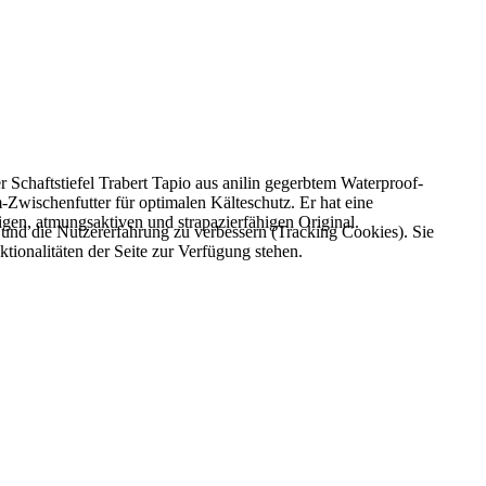
r Schaftstiefel Trabert Tapio aus anilin gegerbtem Waterproof-
-Zwischenfutter für optimalen Kälteschutz. Er hat eine
gen, atmungsaktiven und strapazierfähigen Original.
e und die Nutzererfahrung zu verbessern (Tracking Cookies). Sie
tionalitäten der Seite zur Verfügung stehen.