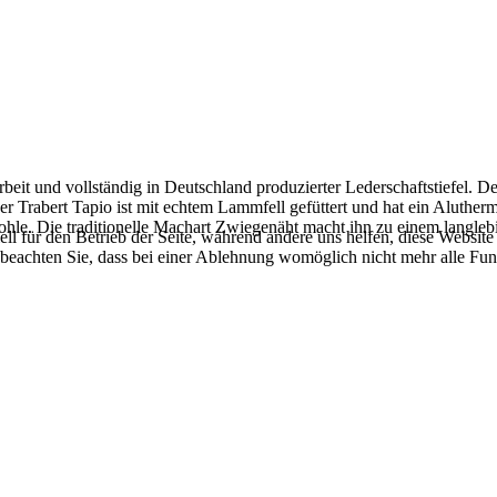
beit und vollständig in Deutschland produzierter Lederschaftstiefel. De
r Trabert Tapio ist mit echtem Lammfell gefüttert und hat ein Alutherm
hle. Die traditionelle Machart Zwiegenäht macht ihn zu einem langlebi
ell für den Betrieb der Seite, während andere uns helfen, diese Websit
 beachten Sie, dass bei einer Ablehnung womöglich nicht mehr alle Funk