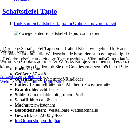
Schaftstiefel Tapio
Link zum Schaftstiefel Tapio im Onlineshop von Trabert
Der neue Schaftstiefel Tapio von Trabert ist ein weitgehend in Handar
Wir benutzen Cookies
Rindleder ist durch die Wadenschnalle besonders anpassungsfähig. De
Lederbrandsohle und eine griffige, rutschfeste Vibram®-Gummilaufso
Wir nutzen Cookies auf unserer Website. Einige von ihnen sind essenzi
können selbst entscheiden, ob Sie die Cookies zulassen möchten. Bitte
Farbe:
Braun
Größen:
37 – 48
Akzeptieren
Ablehnen
Obermaterial:
Waterproof-Rindleder
Weitere Informationen
|
Impressum
Futter:
Lammfellfutter und Alutherm-Zwischenfutter
Brandsohle:
echt Leder
Sohle:
Gummisohle mit grobem Profil
Schafthöhe:
ca. 36 cm
Machart:
zwiegenäht
Besonderheiten:
verstellbare Wadenschnalle
Gewicht:
ca. 2.000 g /Paar
Im Onlineshop verfügbar